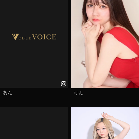
あん
りん