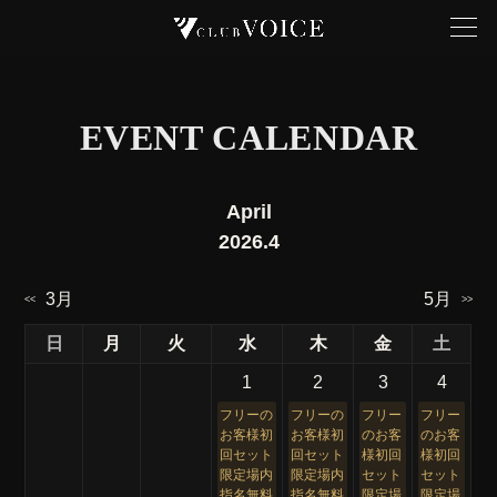
EVENT CALENDAR
April
2026.4
3月
5月
<<
>>
日
月
火
水
木
金
土
1
2
3
4
フリーの
フリーの
フリー
フリー
お客様初
お客様初
のお客
のお客
回セット
回セット
様初回
様初回
限定場内
限定場内
セット
セット
指名無料
指名無料
限定場
限定場