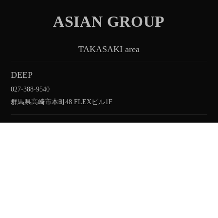
ASIAN GROUP
TAKASAKI area
DEEP
027-388-9540
群馬県高崎市本町48 FLEXビル1F
CLUB VOICE
027-395-0309
群馬県高崎市寄合町14番地1
Jyuen 樹淵
027-386-2771
群馬県高崎市柳川町43−4